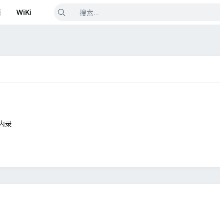
箱
WiKi
内录