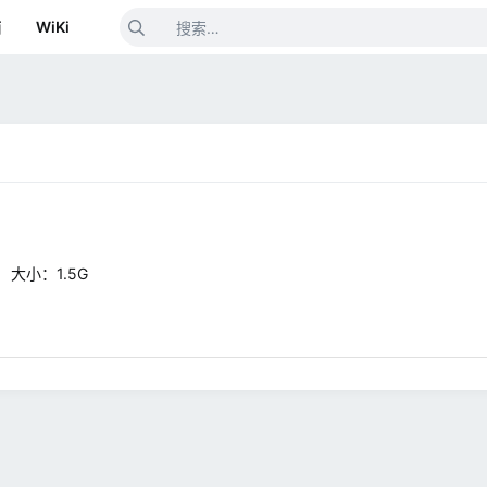
箱
WiKi
） 大小：1.5G