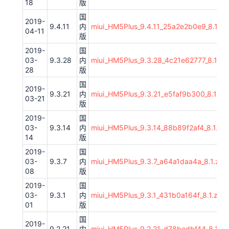
18
版
国
2019-
9.4.11
内
miui_HM5Plus_9.4.11_25a2e2b0e9_8.1.zi
04-11
版
2019-
国
03-
9.3.28
内
miui_HM5Plus_9.3.28_4c21e62777_8.1.zip
28
版
国
2019-
9.3.21
内
miui_HM5Plus_9.3.21_e5faf9b300_8.1.zip
03-21
版
2019-
国
03-
9.3.14
内
miui_HM5Plus_9.3.14_88b89f2af4_8.1.zip
14
版
2019-
国
03-
9.3.7
内
miui_HM5Plus_9.3.7_a64a1daa4a_8.1.zip
08
版
2019-
国
03-
9.3.1
内
miui_HM5Plus_9.3.1_431b0a164f_8.1.zip
01
版
国
2019-
9.2.21
内
miui_HM5Plus_9.2.21_d78bedbf44_8.1.zi