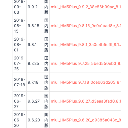
2019-
国
09-
9.9.2
内
miui_HM5Plus_9.9.2_38e86b99ac_8.1.zip
03
版
2019-
国
08-
9.8.15
内
miui_HM5Plus_9.8.15_9e0a1aad8e_8.1.zi
15
版
2019-
国
08-
9.8.1
内
miui_HM5Plus_9.8.1_3a0c4b5cf9_8.1.zip
01
版
2019-
国
07-
9.7.25
内
miui_HM5Plus_9.7.25_5bed550eb3_8.1.zi
25
版
国
2019-
9.7.18
内
miui_HM5Plus_9.7.18_0ceb63d205_8.1.zi
07-18
版
2019-
国
06-
9.6.27
内
miui_HM5Plus_9.6.27_d3eaa3fad0_8.1.zip
27
版
2019-
国
06-
9.6.20
内
miui_HM5Plus_9.6.20_d9385a043c_8.1.z
20
版