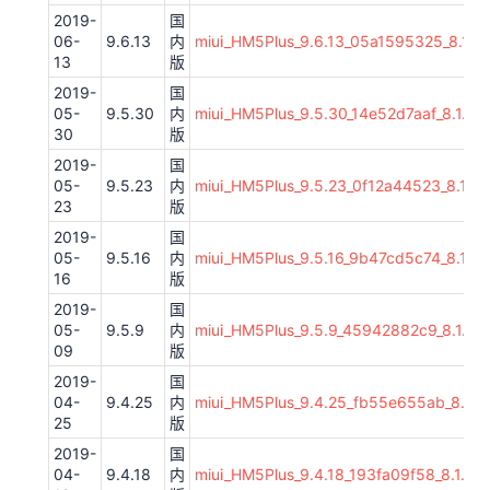
2019-
国
06-
9.6.13
内
miui_HM5Plus_9.6.13_05a1595325_8.1.zi
13
版
2019-
国
05-
9.5.30
内
miui_HM5Plus_9.5.30_14e52d7aaf_8.1.zip
30
版
2019-
国
05-
9.5.23
内
miui_HM5Plus_9.5.23_0f12a44523_8.1.zi
23
版
2019-
国
05-
9.5.16
内
miui_HM5Plus_9.5.16_9b47cd5c74_8.1.zi
16
版
2019-
国
05-
9.5.9
内
miui_HM5Plus_9.5.9_45942882c9_8.1.zip
09
版
2019-
国
04-
9.4.25
内
miui_HM5Plus_9.4.25_fb55e655ab_8.1.zi
25
版
2019-
国
04-
9.4.18
内
miui_HM5Plus_9.4.18_193fa09f58_8.1.zip