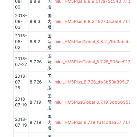
08-
8.8.9
内
miui_HM5Plus_8.8.9_017a75c543_7.1.zip
09
版
2018-
国
08-
8.8.3
内
miui_HM5Plus_8.8.3_18270ac6e9_7.1.zip
03
版
2018-
国
08-
8.8.2
际
miui_HM5PlusGlobal_8.8.2_79b3ebcbf8_8
02
版
国
2018-
8.7.26
际
miui_HM5PlusGlobal_8.7.26_908cc913b8_
07-27
版
2018-
国
07-
8.7.26
内
miui_HM5Plus_8.7.26_db3b53a895_7.1.zi
26
版
国
2018-
8.7.19
际
miui_HM5PlusGlobal_8.7.19_3db66955e2_
07-19
版
国
2018-
8.7.19
内
miui_HM5Plus_8.7.19_f61cddaa57_7.1.zip
07-19
版
国