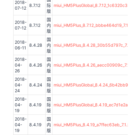
2018-
8.7.12
际
miui_HM5PlusGlobal_8.7.12_1c6320c39b_8
07-12
版
国
2018-
8.7.12
内
miui_HM5Plus_8.7.12_bbbe464d19_7.1.zip
07-12
版
国
2018-
8.4.28
内
miui_HM5Plus_8.4.28_30b55d797c_7.1.zi
06-11
版
2018-
国
04-
8.4.26
内
miui_HM5Plus_8.4.26_aecc00909c_7.1.zi
26
版
2018-
国
04-
8.4.24
际
miui_HM5PlusGlobal_8.4.24_6b42bb9d12_
24
版
2018-
国
04-
8.4.19
际
miui_HM5PlusGlobal_8.4.19_ec7d1e2a5d_7
19
版
2018-
国
04-
8.4.19
内
miui_HM5Plus_8.4.19_a7ffec63eb_7.1.zip
19
版