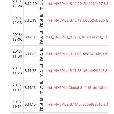
2018-
8.12.20
内
miui_HM5Plus_8.12.20_2f42719a27_8.1.zi
12-20
版
国
2018-
8.12.13
内
miui_HM5Plus_8.12.13_b6cb2bba2b_8.1.z
12-13
版
国
2018-
8.12.6
内
miui_HM5Plus_8.12.6_9867a1429f_8.1.zip
12-06
版
国
2018-
8.11.30
内
miui_HM5Plus_8.11.30_4c87434f50_8.1.zi
11-30
版
国
2018-
8.11.23
内
miui_HM5Plus_8.11.23_a6bbe282e7_8.1.zi
11-23
版
国
2018-
8.11.15
际
miui_HM5PlusGlobal_8.11.15_dd40bfa136_
11-15
版
国
2018-
8.11.15
内
miui_HM5Plus_8.11.15_ac5ef895fc_8.1.zi
11-15
版