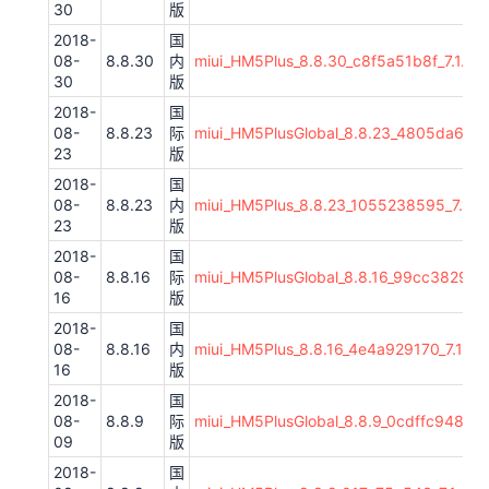
30
版
2018-
国
08-
8.8.30
内
miui_HM5Plus_8.8.30_c8f5a51b8f_7.1.zip
30
版
2018-
国
08-
8.8.23
际
miui_HM5PlusGlobal_8.8.23_4805da6d79_
23
版
2018-
国
08-
8.8.23
内
miui_HM5Plus_8.8.23_1055238595_7.1.zi
23
版
2018-
国
08-
8.8.16
际
miui_HM5PlusGlobal_8.8.16_99cc382985_
16
版
2018-
国
08-
8.8.16
内
miui_HM5Plus_8.8.16_4e4a929170_7.1.zip
16
版
2018-
国
08-
8.8.9
际
miui_HM5PlusGlobal_8.8.9_0cdffc9485_8.
09
版
2018-
国