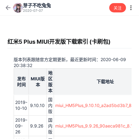
芽子不吃兔兔
关注
2020-07-07
红米5 Plus MIUI开发版下载索引 (卡刷包)
版本列表跟随官方定期更新，最近更新时间：2020-06-09
20:38:32
地
发布
MIUI版
区
下载地址
时间
本
版
本
国
2019-
9.10.10
内
miui_HM5Plus_9.10.10_a2ad5bd3b7_8.1.z
10-10
版
2019-
国
09-
9.9.26
内
miui_HM5Plus_9.9.26_90aeca981c_8.1.zi
26
版