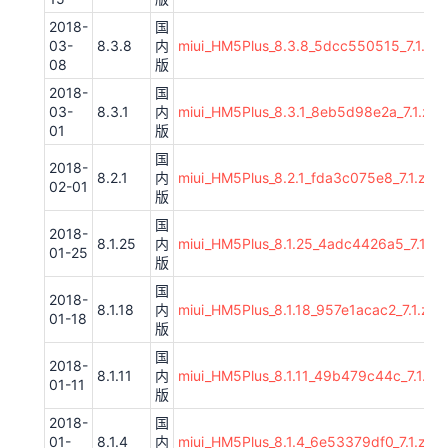
2018-
国
03-
8.3.8
内
miui_HM5Plus_8.3.8_5dcc550515_7.1.zip
08
版
2018-
国
03-
8.3.1
内
miui_HM5Plus_8.3.1_8eb5d98e2a_7.1.zip
01
版
国
2018-
8.2.1
内
miui_HM5Plus_8.2.1_fda3c075e8_7.1.zip
02-01
版
国
2018-
8.1.25
内
miui_HM5Plus_8.1.25_4adc4426a5_7.1.zi
01-25
版
国
2018-
8.1.18
内
miui_HM5Plus_8.1.18_957e1acac2_7.1.zip
01-18
版
国
2018-
8.1.11
内
miui_HM5Plus_8.1.11_49b479c44c_7.1.zip
01-11
版
2018-
国
01-
8.1.4
内
miui_HM5Plus_8.1.4_6e53379df0_7.1.zip