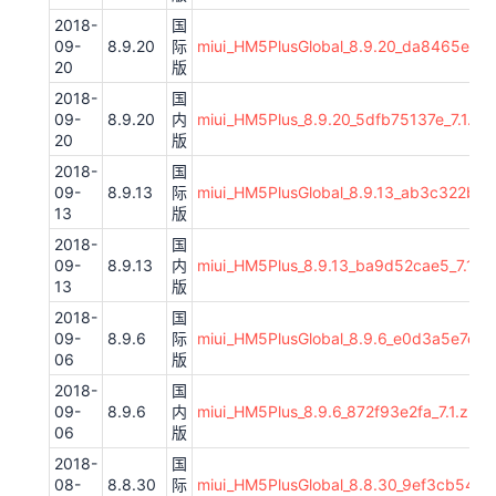
2018-
国
09-
8.9.20
际
miui_HM5PlusGlobal_8.9.20_da8465e6ae_
20
版
2018-
国
09-
8.9.20
内
miui_HM5Plus_8.9.20_5dfb75137e_7.1.zip
20
版
2018-
国
09-
8.9.13
际
miui_HM5PlusGlobal_8.9.13_ab3c322bf4_8
13
版
2018-
国
09-
8.9.13
内
miui_HM5Plus_8.9.13_ba9d52cae5_7.1.zi
13
版
2018-
国
09-
8.9.6
际
miui_HM5PlusGlobal_8.9.6_e0d3a5e7cd_8
06
版
2018-
国
09-
8.9.6
内
miui_HM5Plus_8.9.6_872f93e2fa_7.1.zip
06
版
2018-
国
08-
8.8.30
际
miui_HM5PlusGlobal_8.8.30_9ef3cb54af_8