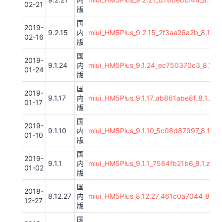
02-21
版
国
2019-
9.2.15
内
miui_HM5Plus_9.2.15_2f3ae26a2b_8.1.zip
02-16
版
国
2019-
9.1.24
内
miui_HM5Plus_9.1.24_ec750370c3_8.1.zi
01-24
版
国
2019-
9.1.17
内
miui_HM5Plus_9.1.17_ab861abe8f_8.1.zip
01-17
版
国
2019-
9.1.10
内
miui_HM5Plus_9.1.10_5c08d87997_8.1.zip
01-10
版
国
2019-
9.1.1
内
miui_HM5Plus_9.1.1_7564fb21b6_8.1.zip
01-02
版
国
2018-
8.12.27
内
miui_HM5Plus_8.12.27_461c0a7044_8.1.z
12-27
版
国