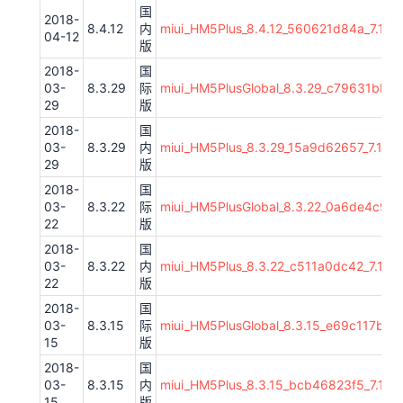
国
2018-
8.4.12
内
miui_HM5Plus_8.4.12_560621d84a_7.1.zi
04-12
版
2018-
国
03-
8.3.29
际
miui_HM5PlusGlobal_8.3.29_c79631bb41_
29
版
2018-
国
03-
8.3.29
内
miui_HM5Plus_8.3.29_15a9d62657_7.1.zip
29
版
2018-
国
03-
8.3.22
际
miui_HM5PlusGlobal_8.3.22_0a6de4c921_
22
版
2018-
国
03-
8.3.22
内
miui_HM5Plus_8.3.22_c511a0dc42_7.1.zi
22
版
2018-
国
03-
8.3.15
际
miui_HM5PlusGlobal_8.3.15_e69c117bf5_7
15
版
2018-
国
03-
8.3.15
内
miui_HM5Plus_8.3.15_bcb46823f5_7.1.zi
15
版