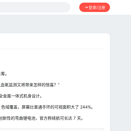
登录/注册
众筹。
加入血氧监测又将带来怎样的惊喜？”
艺的全金属一体式机身设计。
TSC 色域覆盖，屏幕比普通手环的可视面积大了 244%。
一块创新性的弯曲锂电池，官方称续航可长达 7 天。