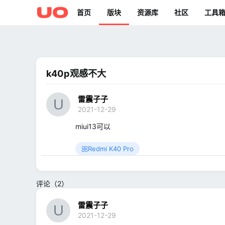
首页
版块
资源库
社区
工具
k40p观感不大
雷震子子
2021-12-29
miui13可以
Redmi K40 Pro
评论（2）
雷震子子
2021-12-29