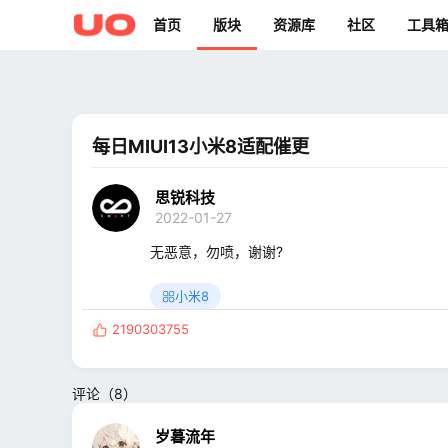
首页
版块
资源库
社区
工具
每日MIUI13小米8适配催更
思锐科技
2022-01-27
无恶意，勿喷，谢谢?
小米8
2190303755
反
馈
:
评论（8）
岁暮流年