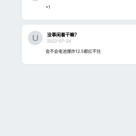
+1
没事闲着干嘛？
2022-07-24
会不会电池爆炸12.5都扛不住