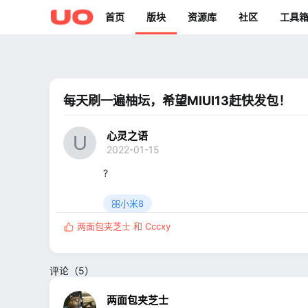
首页
版块
资源库
社区
工具
每天刷一遍柚坛，希望MIUI13赶快发包！
心灵之语
2022-01-15
?
小米8
两面包夹芝士
和
Cccxy
反
馈
:
评论（5）
两面包夹芝士