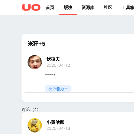
首页
版块
资源库
社区
工具
米籽+5
伏拉夫
2020-04-12
*****
灌者为王
评论（4）
小黄哈额
2020-04-13