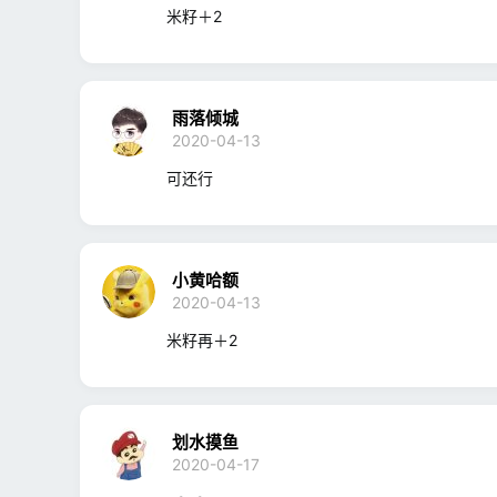
米籽＋2
雨落倾城
2020-04-13
可还行
小黄哈额
2020-04-13
米籽再＋2
划水摸鱼
2020-04-17