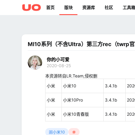
首页
版块
资源库
社区
工具
MI10系列（不含Ultra）第三方rec（twrp
你的小可爱
2020-08-25
本资源转自LR.Team,侵权删
小米
小米10
3.4.1b
202
小米
小米10Pro
3.4.1b
202
小米
小米10青春版
3.4.1b
202
小米10