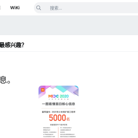
箱
WiKi
术最感兴趣？
信息。