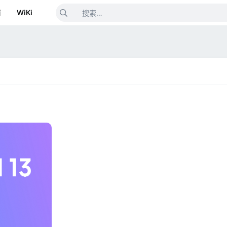
箱
WiKi