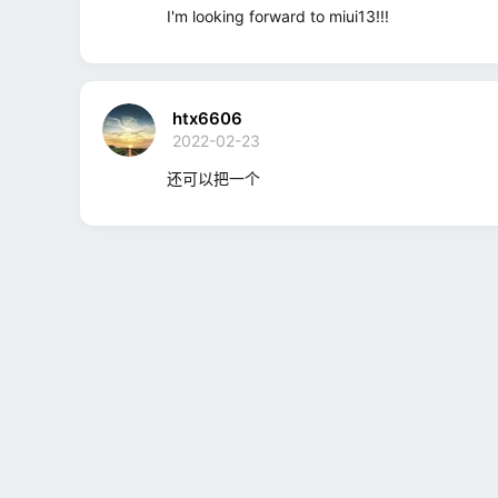
I'm looking forward to miui13!!!
htx6606
2022-02-23
还可以把一个