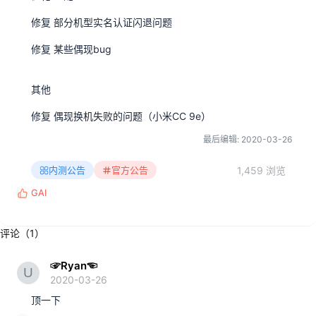
修复 部分机型实名认证闪退问题
修复 某些偶现bug
其他
修复 偶现换机失败的问题（小米CC 9e）
最后编辑:
2020-03-26
1,459 浏览
内测公告
官方公告
GAI
反
馈
:
评论（1）
☞Ryan☜
2020-03-26
顶一下