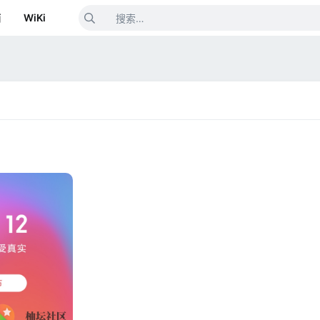
箱
WiKi