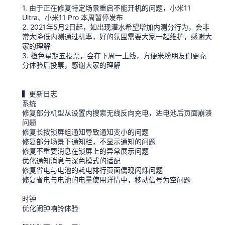
1. 由于正在修复特定场景重启不能开机的问题，小米11
Ultra、小米11 Pro 本周暂停发布
2. 2021年5月2日起，如出现灌水希望增加内测分行为，会非
常大降低内测通过机率，好的氛围需要大家一起维护，感谢大
家的理解
3. 橙色星期五投票，会在下周一上线，方便米粉朋友们更充
分体验后投票，感谢大家的理解
▍更新日志
系统
修复部分机型从设置内搜索无线反向充电，进电池后页面崩溃
问题
修复长按锁屏组通知导致通知变小的问题
修复部分场景下通知栏，不显示通知的问题
修复不重要消息在锁屏上的异常展示问题
优化通知消息与深色模式的适配
修复省电与电池的耗电排行页面偶现闪烁问题
修复省电与电池的电量使用详情中，移动信号为空问题
时钟
优化闹钟响铃体验