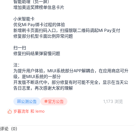
智能助理（负一屏）
增加奥运奖牌榜单信息卡片
小米智能卡
优化Mi Pay绑卡过程的体验
新增刷卡页面扫码入口，扫描银联二维码调起Mi Pay支付
修复部分机型卡面比例异常问题
扫一扫
修复扫码结果弹窗慢问题
注：
为提升用户体验，MIUI系统部分APP解耦合，在应用商店可升
级，是MIUI系统的一部分
开发版不断迭代中，部分修复有时可能不完全，显示在当天公
告日志里，再次感谢大家的理解
1,173 浏览
公测公告
官方公告
岁暮流年
和
lemoㅤ
反
馈
:
评论（0）