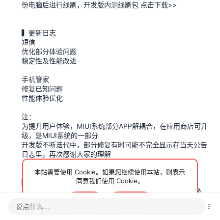
份电脑后进行线刷，开发版内测线刷包 点击下载>>
▍更新日志
短信
优化部分体验问题
稳定性及性能改进
手机管家
修复已知问题
性能体验优化
注：
为提升用户体验，MIUI系统部分APP解耦合，在应用商店可升
级，是MIUI系统的一部分
开发版不断迭代中，部分修复有时可能不完全显示在当天公告
日志里，再次感谢大家的理解
本站需要使用 Cookie。如果您继续使用本站，则表示
同意我们使用 Cookie。
▍升级说明
1. MIUI 开发版可进入“设置→我的设备→MIUI版本”在线升级，
请升级前务必备份重要数据
接受
了解更多…
说点什么...
2. 部分机型可能因功能进版时间略有差异，具体功能请以手机
端展示日志为准