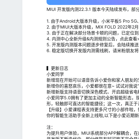
MIUI 开发版内测22.3.1 版本今天陆续发布，
1. 由于Android大版本升级，小米平板5 Pro
2. 由于MIUI大版本升级，MIX FOLD 202
3. 由于正在解决部分场景卡顿的问题，已定位到原
4. 内测中心全新升级&内测规则公告，点此查看>
5. 开发版内测版本问题逐步修复后，会陆续推送
6. 稳定版切换开发版内测需线刷，请米粉朋友
▍更新日志
小爱同学
新增现在开始可以语音告诉小爱你和家人朋友的
新增你的喜怒哀乐，小爱都很在意~ 试试对我说“
新增新版支持语音切换深色模式、开启超级省电模
小爱同学5.0拥有了更加主动的全新智能形态，
形，轻触即可直达的智能捷径；这一次，真正于系
【升级】小爱课程表支持更多尺寸的小部件啦，
你的智能生活助手全新上线啦,以下是小爱近期
注：
为提升用户体验，MIUI系统部分APP解耦合，
开发版不断迭代中，部分修复有时可能不完全显