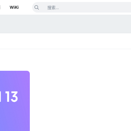
箱
WiKi