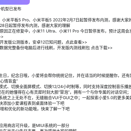
部分机型已发布
 5G、小米平板5 Pro、小米平板5 2022年2月7日起暂停发布内测，感谢大
2年2月28日起暂停发布内测，感谢大家的理解
因正在修复中，小米11 Ultra、小米11 Pro 今日暂停发布，预计这
>
开发版公测版本，安卓12已知问题，点此查看>>
将数据完整备份电脑后进行线刷，开发版内测线刷包 点击下载>>
生日，纪念日哦，小爱将会帮你统统记住，并在适当的时候提醒你，还有好
心情盲盒”
式、切换全面屏模式、切换12/24小时制等，同时支持深度控制音乐播
现在的她懂得在心有灵犀时刻大胆“冒泡”，拥有一个与你专属的对话空间
统之上无处不在，无缝融合VUI于GUI之中；一起探索小爱5.0的更多美
快添加小爱课程表到桌面体验一下吧
新增和优化的新功能哦，快来了解一下吧
在应用商店可升级，是MIUI系统的一部分
示在当天公告日志里，再次感谢大家的理解