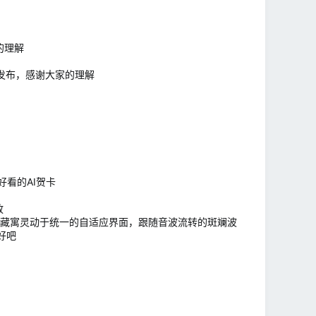
家的理解
周会发布，感谢大家的理解
看的AI贺卡
放
；藏寓灵动于统一的自适应界面，跟随音波流转的斑斓波
好吧