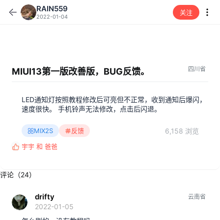
RAIN559
关注
2022-01-04
四川省
MIUI13第一版改善版，BUG反馈。
LED通知灯按照教程修改后可亮但不正常，收到通知后爆闪，
速度很快。 手机铃声无法修改，点击后闪退。
6,158 浏览
MIX2S
反馈
宇宇
和
爸爸
反
馈
:
评论（24）
drifty
云南省
2022-01-05