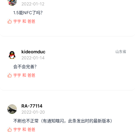
2022-01-12
1.5能NFC了吗？
宇宇
和
爸爸
反
馈
:
kideomduc
山东省
2022-01-14
会不会完善？
宇宇
和
爸爸
反
馈
:
RA-77114
2022-01-20
不刷也不正常（有通知瞎闪，此条发出时的最新版本）
宇宇
和
爸爸
反