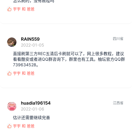
怎么刷的，没有教程吗
宇宇
和
爸爸
反
馈
:
RAIN559
四川省
2022-01-05
直接刷第三方REC五清后卡刷就可以了，网上很多教程，建议
看看酷安或者进QQ群咨询下，群里也有工具。柚坛官方QQ群
739634528。
宇宇
和
爸爸
反
馈
:
huadia196154
江西省
2022-01-06
估计还需要继续完善
宇宇
和
爸爸
反