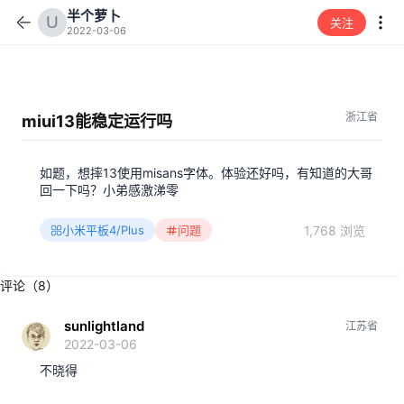
半个萝卜
关注
2022-03-06
浙江省
miui13能稳定运行吗
如题，想摔13使用misans字体。体验还好吗，有知道的大哥
回一下吗？小弟感激涕零
1,768 浏览
小米平板4/Plus
问题
评论（8）
sunlightland
江苏省
2022-03-06
不晓得