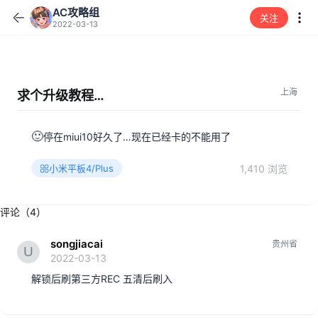
AC攻略组
关注
2022-03-13
上海
求个升级教程…
🙂
停在miui10好久了…现在已经卡的不能用了
1,410 浏览
小米平板4/Plus
评论（4）
songjiacai
贵州省
2022-03-13
解锁后刷第三方REC 五清后刷入