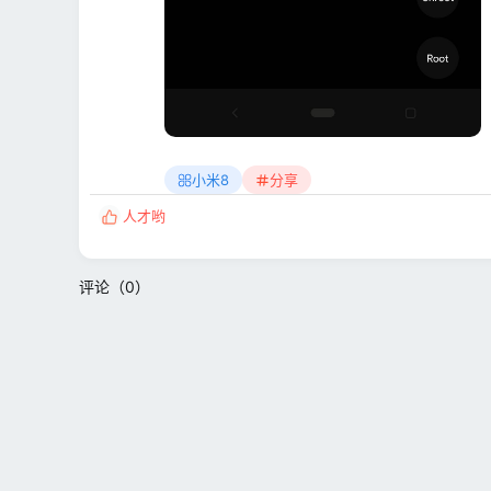
小米8
分享
人才哟
反
馈
:
评论（0）