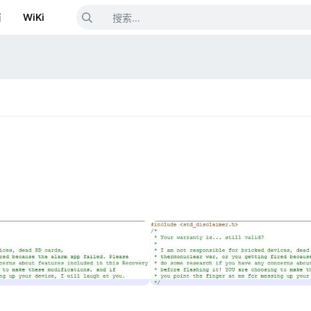
箱
WiKi