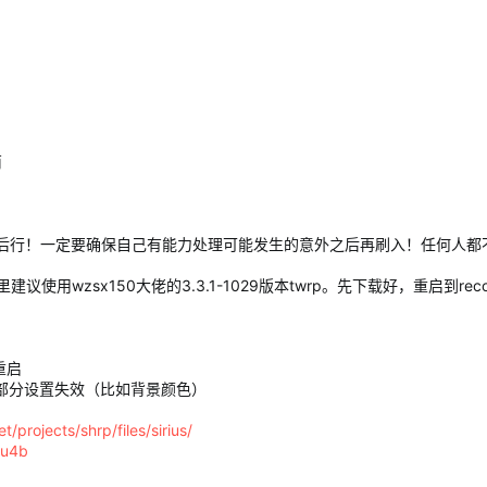
筒
而后行！一定要确保自己有能力处理可能发生的意外之后再刷入！任何人都不
使用wzsx150大佬的3.3.1-1029版本twrp。先下载好，重启到reco
重启
的部分设置失效（比如背景颜色）
t/projects/shrp/files/sirius/
6u4b