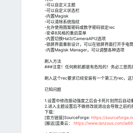
-可以自定义主题
-可以自定义状态栏
-内置Magisk
-可以清除系统指纹
-允许使用图案密码或数字密码锁定rec
-安卓8风格的重启菜单
-内置切换Hal3/CameraAPI2选项
-锁屏界面重新设计，可以在锁屏界面打开手电
-内置Magisk Manager，可以调整各种选项
刷入方法
###注意！任何刷机都是有危险的！务必三思
刷入这个rec要求已经安装有一个第三方rec，这里建议
已知问题
1.设置中修改振动强度之后会卡死片刻然后自动
2.进入主题设置后不做修改就退出会导致之前
下载：
[官方链接]SourceForge:
https://sourceforge.ne
[搬运]蓝奏云：
https://www.lanzous.com/ia6