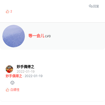
馈
回复
:
2
反
馈
:
撰
等一会儿
LV0
写
者
妙手偶得之
2022-01-19
妙手偶得之
2022-01-19
🙂
白嫖怪
反
馈
: