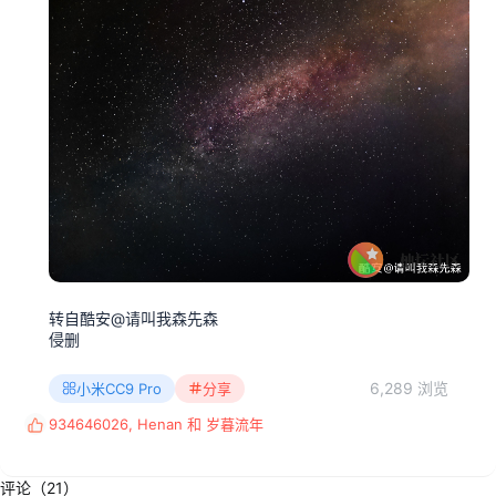
转自酷安@请叫我森先森
侵删
6,289 浏览
小米CC9 Pro
分享
934646026
,
Henan
和
岁暮流年
反
馈
:
评论（21）