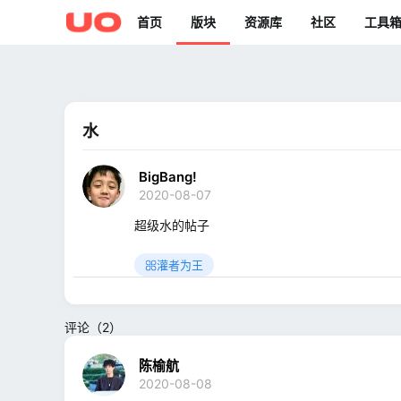
首页
版块
资源库
社区
工具
水
BigBang!
2020-08-07
超级水的帖子
灌者为王
评论（2）
陈榆航
2020-08-08