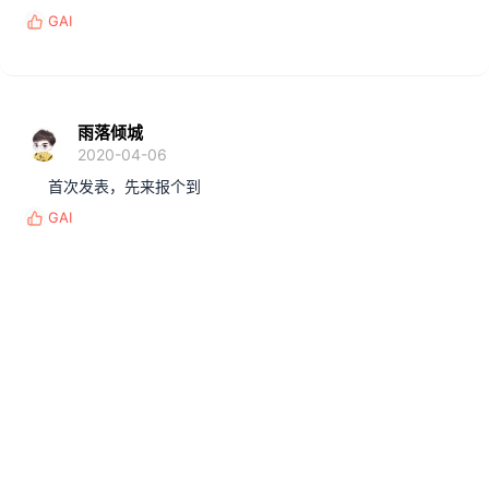
GAI
反
馈
:
雨落倾城
2020-04-06
首次发表，先来报个到
GAI
反
馈
: