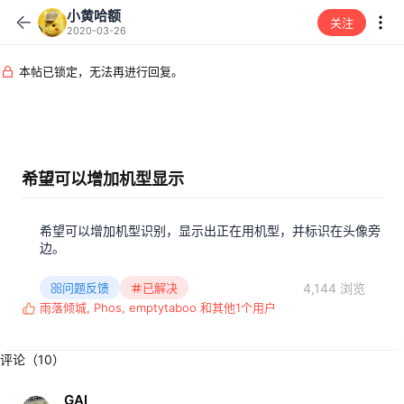
小黄哈额
关注
2020-03-26
本帖已锁定，无法再进行回复。
希望可以增加机型显示
希望可以增加机型识别，显示出正在用机型，并标识在头像旁
边。
4,144 浏览
问题反馈
已解决
雨落倾城
,
Phos
,
emptytaboo
和其他1个用户
反
馈
:
评论（10）
GAI