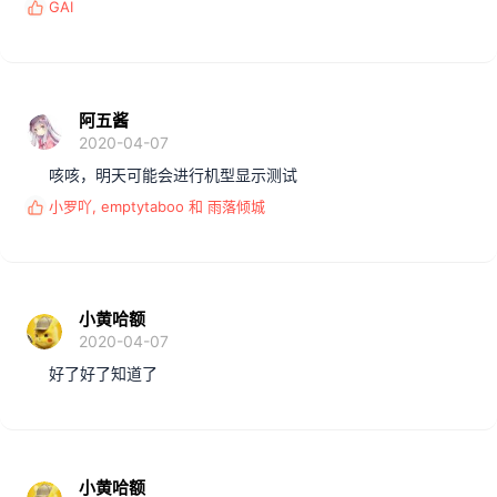
GAI
反
馈
:
阿五酱
2020-04-07
咳咳，明天可能会进行机型显示测试
小罗吖
,
emptytaboo
和
雨落倾城
反
馈
:
小黄哈额
2020-04-07
好了好了知道了
小黄哈额