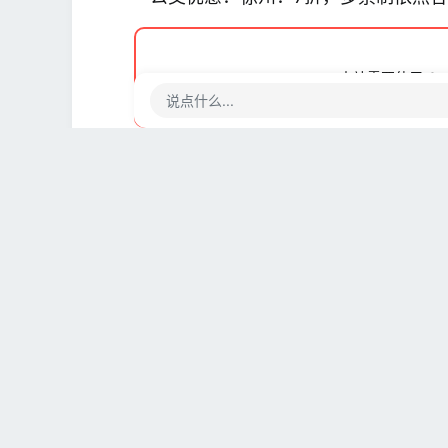
地铁/轻轨乘车优惠：徐州：9.5折
本站需要使用 Co
【支持机型】
说点什么...
小米10系列、Redmi K30系列、小米 
SE、小米MIX 3、小米8透明探索版、
【系统版本要求】
开发版：9.12.5及其以上版本
稳定版：MIUI 升级至最新稳定版、小米
*小米智能卡版本查看：打开手机管家
*小米智能卡升级操作：打开应用商店
【温馨提示】