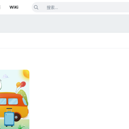
箱
WiKi