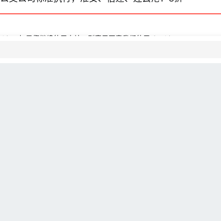
okie。如果您继续使用本站，则表示同意我们使用 Cookie。
9 Pro 5G、小米 CC9 Pro、小米CC 9、小米CC 9美
小米8屏幕指纹版、小米8、小米MIX 2S、小米MIX 2、小
智能卡升级至19.12.09.1及其以上版本
-应用管理，在搜索框输入“小米智能卡”可查看
-我的-应用升级，选择小米智能卡并升级到最新