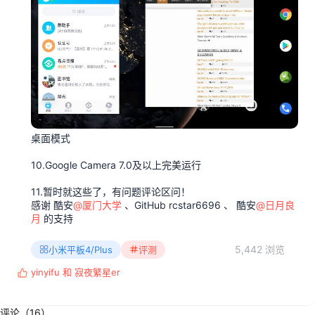
桌面模式
10.Google Camera 7.0及以上完美运行
11.暂时就这些了，有问题评论区问！
感谢 酷安
@厦门大学
、GitHub rcstar6696 、 酷安
@日月良
月
的支持
5,442 浏览
小米平板4/Plus
评测
yinyifu
和
寂夜繁星er
反
馈
:
评论（16）