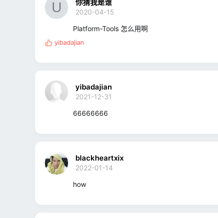
你猜我是谁
2020-04-15
Platform-Tools 怎么用啊
yibadajian
反
馈
:
yibadajian
2021-12-31
66666666
blackheartxix
2022-01-14
how