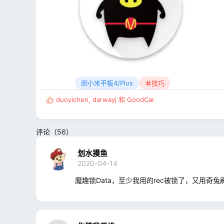
小米平板4/Plus
技巧
duoyichen
,
darwayj
和
GoodCar
反
馈
:
评论（56）
划水摸鱼
2020-04-14
魔趣锁Data，至少我用的rec被锁了，又用奇