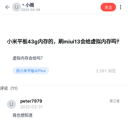
丶小雨
关注
2022-03-29
江苏省
小米平板43g内存的，刷miui13会给虚拟内存吗?
虚拟内存会给吗？
2,581 浏览
小米平板4/Plus
评论（11）
peter7979
浙江省
2022-03-31
我也想知道