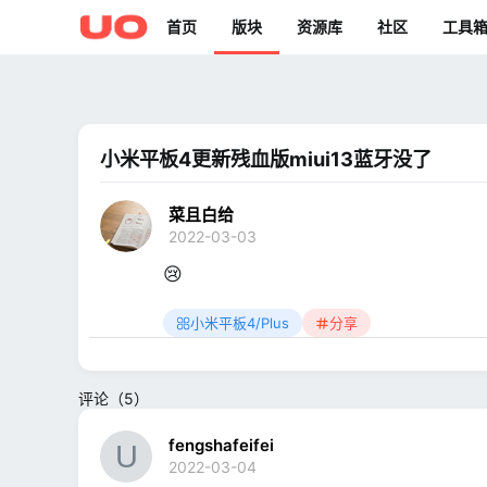
首页
版块
资源库
社区
工具
小米平板4更新残血版miui13蓝牙没了
菜且白给
2022-03-03
😢
小米平板4/Plus
分享
评论（5）
fengshafeifei
2022-03-04