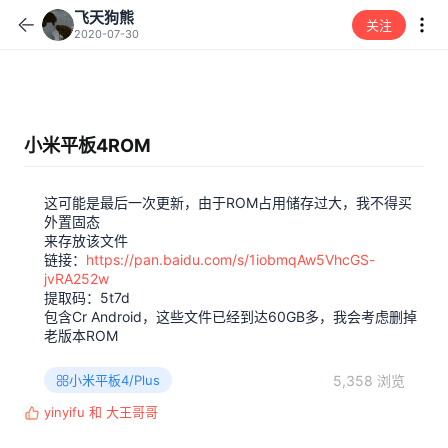
飞天狗熊
关注
2020-07-30
小米平板4ROM
这可能是最后一次更新，由于ROM占用储存过大，我不得买
外置固态
来存放该文件
链接：
https://pan.baidu.com/s/1iobmqAw5VhcGS-
jvRA252w
提取码：5t7d
包含Cr Android，这些文件已经到达60GB多，我会考虑删掉
老版本ROM
5,358 浏览
小米平板4/Plus
yinyifu
和
大王哥哥
反
馈