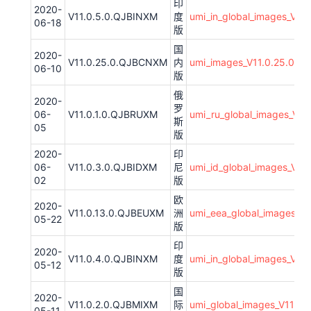
印
2020-
V11.0.5.0.QJBINXM
度
umi_in_global_images_V11
06-18
版
国
2020-
V11.0.25.0.QJBCNXM
内
umi_images_V11.0.25.0.
06-10
版
俄
2020-
罗
06-
V11.0.1.0.QJBRUXM
umi_ru_global_images_V1
斯
05
版
2020-
印
06-
V11.0.3.0.QJBIDXM
尼
umi_id_global_images_V11
02
版
欧
2020-
V11.0.13.0.QJBEUXM
洲
umi_eea_global_images_V
05-22
版
印
2020-
V11.0.4.0.QJBINXM
度
umi_in_global_images_V1
05-12
版
国
2020-
V11.0.2.0.QJBMIXM
际
umi_global_images_V11.0
05-11