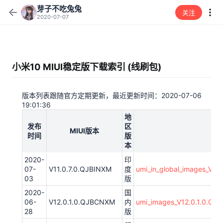
芽子不吃兔兔
关注
2020-07-07
小米10 MIUI稳定版下载索引 (线刷包)
版本列表跟随官方定期更新，最近更新时间：2020-07-06
19:01:36
地
发布
区
MIUI版本
时间
版
本
2020-
印
07-
V11.0.7.0.QJBINXM
度
umi_in_global_images_V1
03
版
2020-
国
06-
V12.0.1.0.QJBCNXM
内
umi_images_V12.0.1.0.Q
28
版