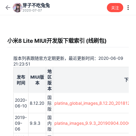
芽子不吃兔兔
关注
2020-07-07
小米8 Lite MIUI开发版下载索引 (线刷包)
版本列表跟随官方定期更新，最近更新时间：2020-06-09
21:23:51
地
发布
MIUI版
区
下载
时间
本
版
本
国
2020-
8.12.20
际
platina_global_images_8.12.20_2018122
06-10
版
2019-
国
09-
9.9.3
内
platina_images_9.9.3_20190904.0000.0
06
版