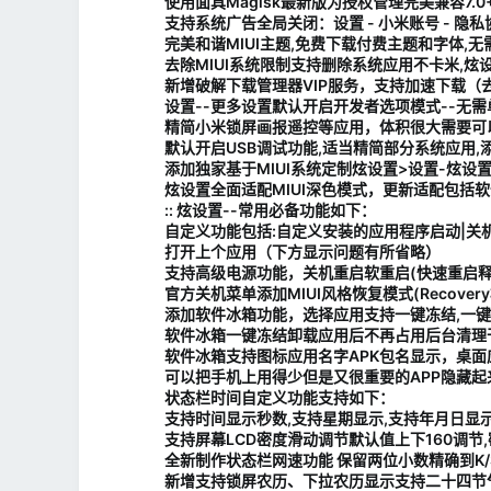
使用面具Magisk最新版为授权管理完美兼容7.0+8.
支持系统广告全局关闭：设置 - 小米账号 - 隐私
完美和谐MIUI主题,免费下载付费主题和字体,无需
去除MIUI系统限制支持删除系统应用不卡米,炫
新增破解下载管理器VIP服务，支持加速下载（
设置--更多设置默认开启开发者选项模式--无需
精简小米锁屏画报遥控等应用，体积很大需要可
默认开启USB调试功能,适当精简部分系统应用,添加B
添加独家基于MIUI系统定制炫设置>设置-炫设
炫设置全面适配MIUI深色模式，更新适配包括软
:: 炫设置--常用必备功能如下：
自定义功能包括:自定义安装的应用程序启动|关机菜
打开上个应用（下方显示问题有所省略）
支持高级电源功能，关机重启软重启(快速重启
官方关机菜单添加MIUI风格恢复模式(Recove
添加软件冰箱功能，选择应用支持一键冻结,一键卸
软件冰箱一键冻结卸载应用后不再占用后台清理
软件冰箱支持图标应用名字APK包名显示，桌
可以把手机上用得少但是又很重要的APP隐藏
状态栏时间自定义功能支持如下：
支持时间显示秒数,支持星期显示,支持年月日显示
支持屏幕LCD密度滑动调节默认值上下160调节
全新制作状态栏网速功能 保留两位小数精确到K
新增支持锁屏农历、下拉农历显示支持二十四节