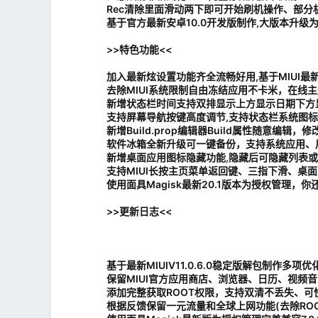
Rec清除里面滑动两下即可开始刷机操作、部分机
基于官方最新安卓10.0开发版制作,大版本升级
>>特色功能<<
加入最新炫设置功能齐全流畅好用,基于MIUI
去除MIUI系统限制自由冻结应用不卡米，在线
新增状态栏时间支持双排显示上方显示日期下方
支持屏幕导航按键高度调节,支持状态栏系统图标
新增Build.prop编辑器Build属性随意编辑
软件冰箱全新升级可一键备份，支持系统应用、
新增桌面应用图标隐藏功能,隐藏后可隐藏列表或
支持MIUI长按主页菜单返回键、三指下滑、桌
使用面具Magisk最新20.1版本为授权管理
>>更新日志<<
基于最新MIUIV11.0.6.0稳定版解包制作多项
保留MIUI官方应用商店、浏览器、日历、视频
添加完整获取ROOT权限，支持双清不丢失、可
根据反馈保留一元流量和全球上网功能(去除RO