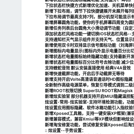
下拉状态栏快捷方式新增优化加速、关机菜单快
新增下拉布局，调节下拉快捷键展开未展开每列图
下拉布局调节最高支持7列，部分机型可能显示有
新增屏幕圆角功能，使你的手机屏幕四周变为圆形
新增任务列表后台圆角大小滑动调节功能（自定
添加状态栏风格功能一键切换IOS状态栏风格--支
支持通知栏天气显示组件并支持天气、位置显示隐
新增使用双卡时双排显示信号图标功能（刘海屏
新增图标内电量显示(图标内外显示电量百分比切
新增状态栏电量图标始终隐藏功能(
支持最新开
新增状态栏电量图标百分比符号去除功能 减少
支持蝰蛇音效 默认安装直接使用 经典V4A音效
新增快速截屏功能，开启后手动截屏无等待
新增支持开启Volte高清语音通话时HD图标隐藏
全新制作高级电源菜单，恢复引导模式调到二级
新增ROOT权限切换 SuperSU ROOT和Magis
新增炫实验室 部分机器支持开启MIUI隐藏温控
炫设置-常用-炫实验室-支持环境检测功能，功
炫设置应用图标隐藏、软件冰箱功能引入指纹验
新增Xposed工具箱，支持一键安装XP框架(兼容7
新增兼容模式，兼容Xmiui等XP模块但影响炫
新增淘宝修复功能，尝试修复安装Xposed后淘
:: 炫设置--手势设置：