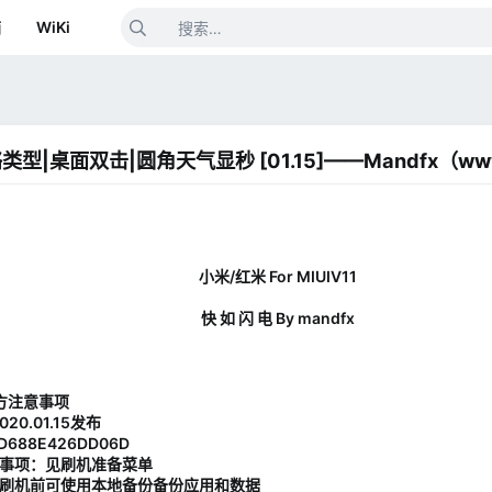
箱
WiKi
|网络类型|桌面双击|圆角天气显秒 [01.15]——Mandfx（w
小米/红米 For MIUIV11
快 如 闪 电 By mandfx
下方注意事项
020.01.15发布
D688E426DD06D
意事项：见刷机准备菜单
、刷机前可使用本地备份备份应用和数据