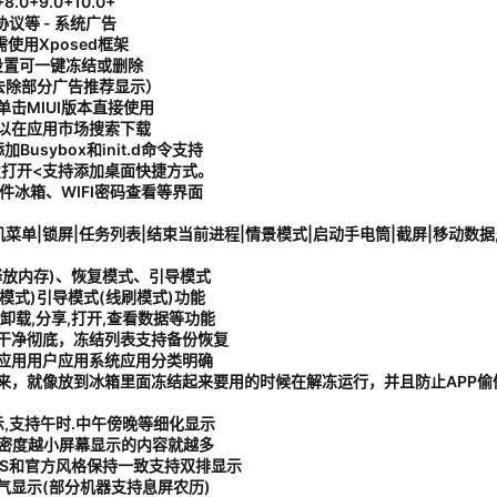
0+9.0+10.0+
协议等 - 系统广告
使用Xposed框架
设置可一键冻结或删除
去除部分广告推荐显示）
单击MIUI版本直接使用
以在应用市场搜索下载
usybox和init.d命令支持
置打开<支持添加桌面快捷方式。
件冰箱、WIFI密码查看等界面
单|锁屏|任务列表|结束当前进程|情景模式|启动手电筒|截屏|移动数据,蓝
释放内存)、恢复模式、引导模式
ry模式)引导模式(线刷模式)功能
载,分享,打开,查看数据等功能
干净彻底，冻结列表支持备份恢复
面应用用户应用系统应用分类明确
起来，就像放到冰箱里面冻结起来要用的时候在解冻运行，并且防止APP偷
,支持午时.中午傍晚等细化显示
,密度越小屏幕显示的内容就越多
/S和官方风格保持一致支持双排显示
气显示(部分机器支持息屏农历)