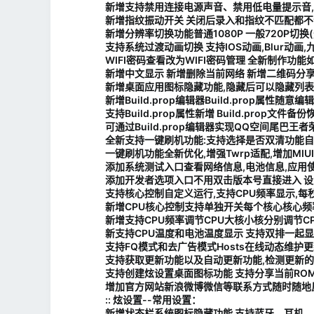
新增支持禁用连接电源声音、禁用低电量提示音
新增指纹振动开关 关闭后录入和指纹不匹配都不会
新增分辨率切换功能普通1080P 一般720P切
支持系统过渡动画切换 支持IOS动画,Blur动画,
WIFI密码查看改为WIFI密码管理 全新制作功
新增中文显示 新增删除当前网络 新增二维码分享
新增桌面应用图标隐藏功能,隐藏后可以隐藏列表
新增Build.prop编辑器Build.prop属性
支持Build.prop属性新增 Build.prop文件
可通过Build.prop编辑器实现QQ空间尾巴王
全新支持一键刷机功能:支持选择是否双清功能自
一键刷机功能全新优化,增强Twrp适配,增加MI
添加系统测试入口查看网络信息,电池信息,应用
添加开发者选项入口不用双击版本号直接进入 设
支持核心控制自定义运行,支持CPU频率显示,每
新增CPU核心控制支持单独开关每个核心核心
新增支持CPU频率调节CPU大核小核分别调节C
新支持CPU温度和电池温度显示 支持双排一起显
支持FQ模式和去广告模式Hosts在线动态维护
支持获取更新功能以及自动更新功能,检测更新
支持创建炫设置桌面图标功能 支持分享当前RO
增加官方网站新浪微博微信等联系方式随时随地反
:: 炫设置--常用设置：
新增状态栏系统图标隐藏功能 支持蓝牙、耳机