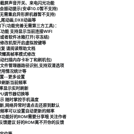
,截屏声音开关、来电闪光功能
振动提示(安卓10.0暂不支持)
换(无需重启异形屏机器暂不支持)
九尾动画,DX8动画等
能如下(功能完善无需第三方工具)：
功能 支持显示当前连接WIFI
或者软件冰箱打开(非冻结)
随意编辑修改机型开启虚拟按键等
备份恢复 请阅读帮助文档
者荣耀高帧率模式修改
动扫描内存卡补丁和刷机包)
UI文件管理器路径识别,支持双清选项
使用情况统计等
置--更多设置
秒刷新当前频率
频率显示实时刷新
PU调节器切换等
示 随时掌控手机温度
更新,网络异常时请点击还原到默认
的频率可以设置自动更新的频率
M功能好的ROM需要分享哦 关注作者
馈建议 好的ROM离不开你的反馈
、定位等