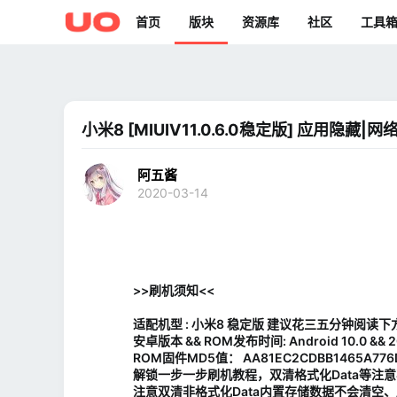
首页
版块
资源库
社区
工具
小米8 [MIUIV11.0.6.0稳定版] 应用隐藏
阿五酱
2020-03-14
>>刷机须知<<
适配机型 : 小米8 稳定版 建议花三五分钟阅读
安卓版本 && ROM发布时间: Android 10.0 && 2
ROM固件MD5值： AA81EC2CDBB1465A776
解锁一步一步刷机教程，双清格式化Data等注
注意双清非格式化Data内置存储数据不会清空