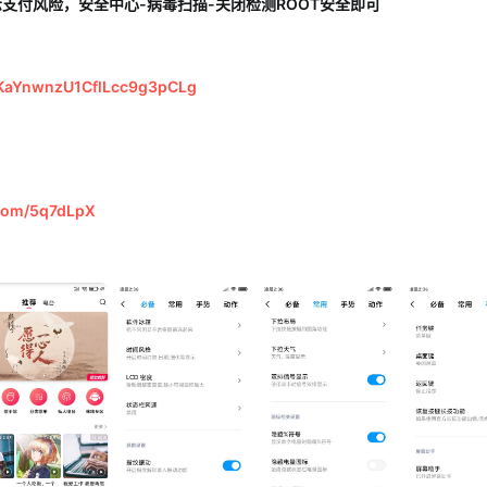
提示支付风险，安全中心-病毒扫描-关闭检测ROOT安全即可
/1KaYnwnzU1CflLcc9g3pCLg
.com/5q7dLpX