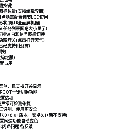
捷按键
标数量(支持编辑界面)
点满需配合调节LCD使用
状(限非全面屏机器)
义任务列表圆角大小显示）
持WIFI和信号图标切换
藏开关(点击打开天气)
已经支持则没有）
换)
发稳定版
)
位置占用
菜单，且支持开关显示
k ROOT一键切换功能
配置选项
能异常可检测修复
证识别，使用更安全
.0+8.0+版本，安卓8.1+暂不支持)
设置网速功能自动变色
宝闪退问题 待反馈