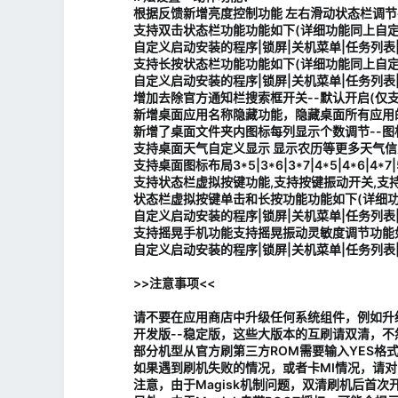
根据反馈新增亮度控制功能 左右滑动状态栏调
支持双击状态栏功能功能如下(详细功能同上自定
自定义启动安装的程序|锁屏|关机菜单|任务列表
支持长按状态栏功能功能如下(详细功能同上自定
自定义启动安装的程序|锁屏|关机菜单|任务列表
增加去除官方通知栏搜索框开关--默认开启(仅支持
新增桌面应用名称隐藏功能，隐藏桌面所有应用
新增了桌面文件夹内图标每列显示个数调节--图
支持桌面天气自定义显示 显示农历等更多天气信
支持桌面图标布局3*5|3*6|3*7|4*5|4*6|4*7|5*
支持状态栏虚拟按键功能,支持按键振动开关,支持
状态栏虚拟按键单击和长按功能功能如下(详细功
自定义启动安装的程序|锁屏|关机菜单|任务列表
支持摇晃手机功能支持摇晃振动灵敏度调节功能如
自定义启动安装的程序|锁屏|关机菜单|任务列表
>>注意事项<<
请不要在应用商店中升级任何系统组件，例如升
开发版--稳定版，这些大版本的互刷请双清，
部分机型从官方刷第三方ROM需要输入YES格式
如果遇到刷机失败的情况，或者卡MI情况，请对
注意，由于Magisk机制问题，双清刷机后首次开