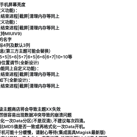
节手机屏幕亮度
义功能)：
|结束进程|截屏|清理内存等同上
义功能)：
|结束进程|截屏|清理内存等同上
MIUIV9)
的名字
标4列及默认3列
息(第三方主题可能会替换）
5|5*6|5*7|6*5|6*6|6*7|10*10等
位置调节(全新设计)
能同上自定义功能)：
|结束进程|截屏|清理内存等同上
下(全新设计)：
|结束进程|截屏|清理内存等同上
级主题商店将会导致主题XX失效
不然很容易出现数据冲突导致的崩溃问题
化一次Data分区(不是双清),不建议每次四清。
比MD5值是否一致或再格式化一次Data开机。
机可能十分缓慢，请耐心等待(集成面具Magisk最新版)