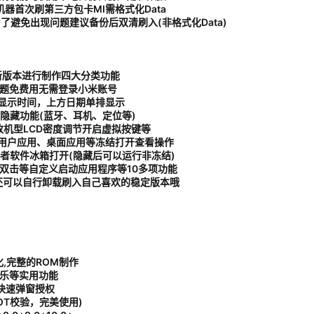
器首次刷第三方包卡MI需格式化Data
为了避免出现问题建议备份后双清刷入(非格式化Data)
最新版本进行制作四大分类功能
主题免费用无需登录小米账号
显示时间，上方日期单排显示
隐藏功能(蓝牙、耳机、定位等)
，修改机型LCD密度调节开启虚拟按键等
用户应用、桌面应用等冻结打开查看操作
者软件冰箱打开(隐藏后可以运行非冻结)
面双击等自定义启动应用程序等10多项功能
，你还可以自行卸载刷入自己喜欢的稳定版本哦
优化,完整的ROM制作
音乐等实用功能
快速弹窗授权
OT校验，完美使用)