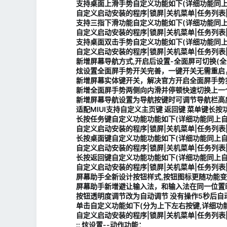
支持桌面上滑手势自定义功能如下(详细功能同上
自定义启动安装的程序|锁屏|关机菜单|任务列表
支持三指下滑功能自定义功能如下(详细功能同上
自定义启动安装的程序|锁屏|关机菜单|任务列表
支持桌面双击手势自定义功能如下(详细功能同上
自定义启动安装的程序|锁屏|关机菜单|任务列表
新增屏幕导航方式,开启后设置-全面屏可切换(全
炫设置全面屏手势开关完善，一键开关无需重启，修
新增屏幕实体键开关，解决官方开启全面屏手势实体
新增全面屏手势两侧向内滑并停顿快速切换上一个应
新增屏幕导航设置为导航按键时可调节导航栏高度
适配MIUI支持自定义主页键 返回键 菜单键长按
长按任务键自定义功能功能如下(详细功能同上自
自定义启动安装的程序|锁屏|关机菜单|任务列表
长按桌面键自定义功能功能如下(详细功能同上自
自定义启动安装的程序|锁屏|关机菜单|任务列表
长按返回键自定义功能功能如下(详细功能同上自
自定义启动安装的程序|锁屏|关机菜单|任务列表
屏幕助手全新设计按钮样式,按钮图标更随功能变
屏幕助手新增避让输入法，和输入法在同一位置
按钮透明度调节改为自动调节 没有操作5秒后自
单击自定义功能如下(分为上下左右按键,详细功
自定义启动安装的程序|锁屏|关机菜单|任务列表
:: 炫设置--动作功能：