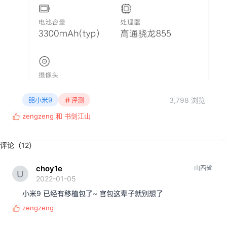
3,798 浏览
小米9
评测
zengzeng
和
书剑江山
反
馈
:
评论（12）
choy1e
山西省
2022-01-05
小米9 已经有移植包了~ 官包这辈子就别想了
zengzeng
反
馈