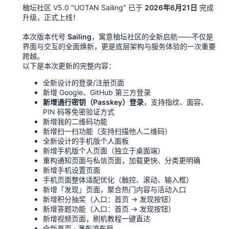
柚坛社区 V5.0 "UOTAN Sailing" 已于
2026年6月21日
完成
升级，正式上线！
本次版本代号
Sailing
，寓意柚坛社区的全新启航——不仅是
界面与交互的全面焕新，更是底层架构与服务体验的一次重要
跨越。
以下是本次更新的完整内容：
全新设计的登录/注册页面
新增 Google、GitHub 第三方登录
新增通行密钥（Passkey）登录
，支持指纹、面容、
PIN 码等免密验证方式
新增我的二维码功能
新增扫一扫功能（支持扫描他人二维码）
全新设计的手机版个人面板
新增手机版个人页面（独立于桌面端）
重构通知页面与私信页面，加载更快、分类更明确
新增手机设置页面
手机页面整体适配优化（触控、滚动、输入框）
新增「发现」页面，聚合热门内容与活动入口
新增积分抽奖（入口：首页 → 发现按钮）
新增答题功能（入口：首页 → 发现按钮）
新增视频页面，刷机教程一键直达
全新首页 · 瀑布流布局