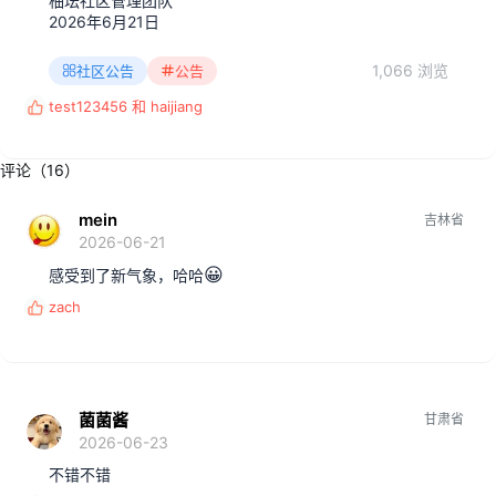
柚坛社区管理团队
2026年6月21日
1,066 浏览
社区公告
公告
test123456
和
haijiang
反
馈
:
评论（16）
mein
吉林省
2026-06-21
😀
感受到了新气象，哈哈
zach
反
馈
:
菌菌酱
甘肃省
2026-06-23
不错不错