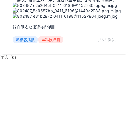
转自酷安@ 粉豹elf 侵删
1,363 浏览
极客播报
科技评测
评论（0）