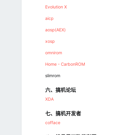
Evolution X
aicp
aosp(AEX)
xosp
omnirom
Home - CarbonROM
slimrom
六、搞机论坛​
XDA
七、搞机开发者​
cofface