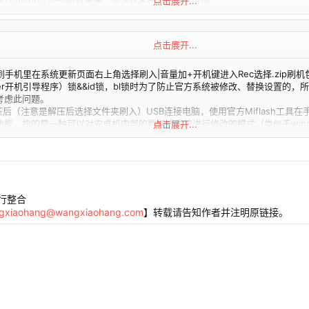
nzouyun之外的所有限速、需下载客户端的网盘链接
点击展开...
行在官网链接寻找Device/Download字样寻找下载链接
的链接，404或者服务器默认引导界面恕定期排查删除
点击展开...
到手机里在系统更新页面右上角选择刷入|音量加+开机键进入Rec选择.zip刷机
ader开机引导程序）锁&&id锁，bl锁时为了防止官方系统被修改、替换设置的
考虑此问题。
后（注意是解压后选择文件夹刷入）USB连接电脑，使用官方Miflash工具在手机
备份恢复功能，指的是一种可以对安卓机内部的数据或系统进行修改的模式（类似于windo
点击展开...
更底层的刷机模式（俗称引导模式）。就是使用USB数据线连接手机的一种刷机模式
系统的超级用户权限
ework)是一套开源的、在Android高权限模式下运行的框架服务，可以在不修改
冲突的情况下同时
amework）功能类似于太极，是一个可以免Root运行的类Xposed框架。
t运行的类Xposed框架。
行整合
接修改，是一个通用的第三方systemless接口
gxiaohang@wangxiaohang.com
】转载请告知作者并注明原链接。
​