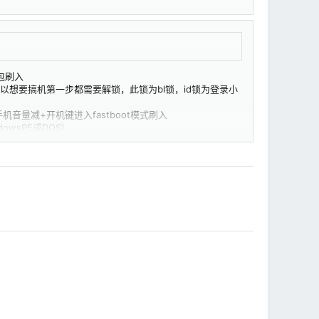
包刷入
，所以想要搞机第一步都需要解锁，此锁为bl锁，id锁为登录小
音量减+开机键进入fastboot模式刷入
wsPE或DOS)
APK文件的情况下影响程序运行(修改系统)的框架服务，基于它可以