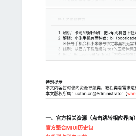
本文绝不使用除网站内链、官方直链、和la
本文三方ROM跳转链接均为跳转到官网，请自
本文三方ROM优先收录官网访问状态正常
_新人名词解释项
刷机：卡刷/线刷卡刷：把.zip刷机包下载
解锁：小米手机有两种锁：bl（bootlo
米帐号手机会和小米帐号绑定非黑机无需
线刷：从官方下载后缀为.tgz的压缩包解压
Rec：Recovery是Android手机
fastboot：是一种比recovery
root：使得用户可以获取Android操作
xp：Xposed框架(XposedFram
制作出许多功能强大的模块，且在功能不
特别提示
edxp：（ElderdriverXposedFr
太极：功能类似于edxp，是一个可以免Roo
本文内容暂时偏向资源导航类，教程类看需求进
面具：不止于root，避开了对系统文件的直
本文版权所属：uotan.cn@Administrator【
wan
gsi：通刷系统镜像
一、官方相关资源（点击跳转相应界面）
官方整合MIUI历史包