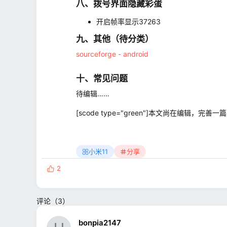
八、拨号界面隐藏彩蛋​
开启帧率显示37263
九、其他（待分类）​
sourceforge - android
十、常见问题​
待编辑……
[scode type="green"]本文尚在编
小米11
分享
2
反
馈
:
评论（3）
bonpia2147