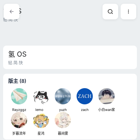
氢 OS
轻.简.快
氢 OS
轻.简.快
版主 (8)
Rayzggz
lemoㅤ
yuzh
zach
小白wan家
岁暮流年
星鸿
暮间雾