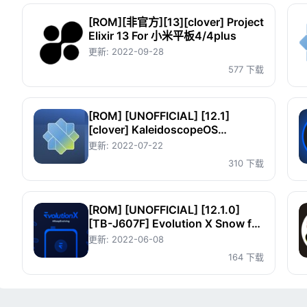
源
[ROM][非官方][13][clover] Project
Elixir 13 For 小米平板4/4plus
更新:
2022-09-28
图
577 下载
标
[ROM] [UNOFFICIAL] [12.1]
[clover] KaleidoscopeOS
Sunflower Leaf Beta 1 for 小米平
更新:
2022-07-22
板4系列
310 下载
[ROM] [UNOFFICIAL] [12.1.0]
[TB-J607F] Evolution X Snow for
小新 Pad Plus
更新:
2022-06-08
164 下载