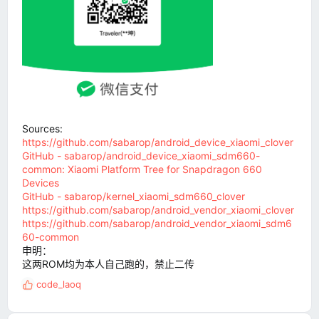
Sources:
https://github.com/sabarop/android_device_xiaomi_clover
GitHub - sabarop/android_device_xiaomi_sdm660-
common: Xiaomi Platform Tree for Snapdragon 660
Devices
GitHub - sabarop/kernel_xiaomi_sdm660_clover
https://github.com/sabarop/android_vendor_xiaomi_clover
https://github.com/sabarop/android_vendor_xiaomi_sdm6
60-common
申明：
这两ROM均为本人自己跑的，禁止二传
code_laoq
反
馈
: