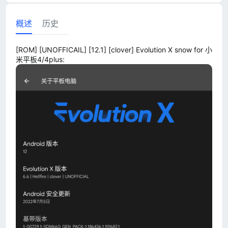
概述
历史
[ROM] [UNOFFICAIL] [12.1] [clover] Evolution X snow for 小
米平板4/4plus: