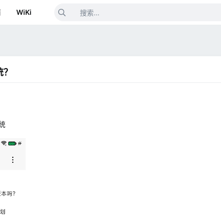
箱
WiKi
统？
统