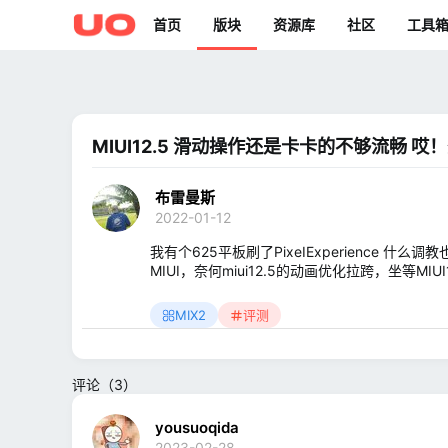
首页
版块
资源库
社区
工具
MIUI12.5 滑动操作还是卡卡的不够流畅 哎！
布雷曼斯
2022-01-12
我有个625平板刷了PixeIExperience
MIUI，奈何miui12.5的动画优化拉跨，坐等MI
MIX2
评测
评论（3）
yousuoqida
2023-02-28