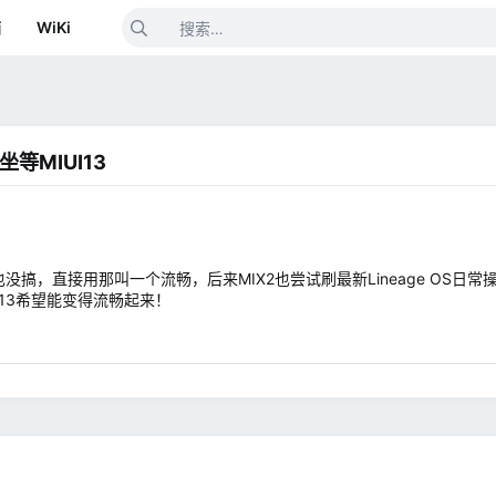
箱
WiKi
坐等MIUI13
 什么调教也没搞，直接用那叫一个流畅，后来MIX2也尝试刷最新Lineage
UI13希望能变得流畅起来！