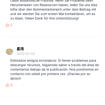
Liebe ausländische Freunde: Wenn Sie Probleme beim
Herunterladen von Ressourcen haben, teilen Sie uns dies
bitte über den Kommentarbereich unter dem Beitrag mit
und wir werden Sie zum ersten Mal kontaktieren, um es
zu lösen. Vielen Dank für Ihre Unterstützung!
2
反
馈
:
星鸿
2022-01-02
Estimados amigos extranjeros: Si tienen problemas para
descargar recursos, háganoslo saber a través del área de
comentarios debajo de la publicación. Nos pondremos en
contacto con usted por primera vez. ¡Gracias por su
apoyo!
3
反
馈
: