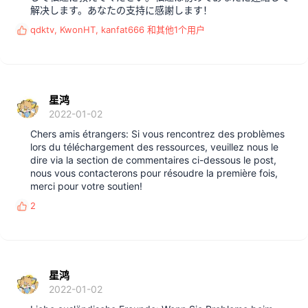
解决します。あなたの支持に感謝します！
qdktv
,
KwonHT
,
kanfat666
和其他1个用户
反
馈
:
星鸿
2022-01-02
Chers amis étrangers: Si vous rencontrez des problèmes
lors du téléchargement des ressources, veuillez nous le
dire via la section de commentaires ci-dessous le post,
nous vous contacterons pour résoudre la première fois,
merci pour votre soutien!
2
反
馈
:
星鸿
2022-01-02