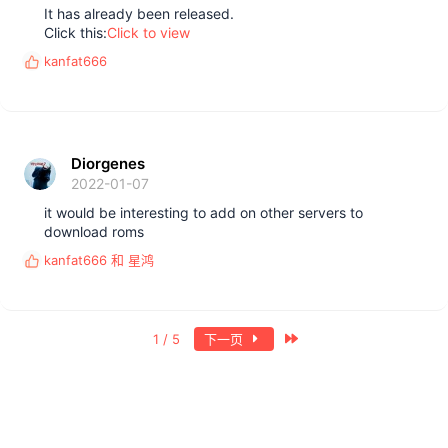
It has already been released.
Click this:
Click to view
kanfat666
反
馈
:
Diorgenes
2022-01-07
it would be interesting to add on other servers to
download roms
kanfat666
和
星鸿
反
馈
:
最近
1 / 5
下一页